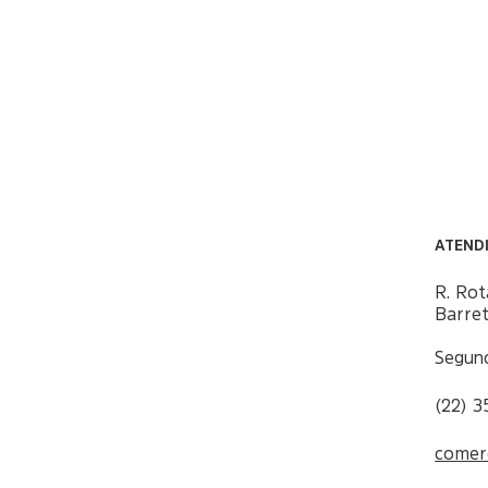
ATEND
R. Rot
Barre
Segund
(22) 
comer