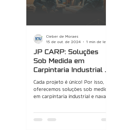
Cleber de Moraes
15 de out. de 2024
1 min de leitura
JP CARP: Soluções
Sob Medida em
Carpintaria Industrial e
Naval 🛠️
Cada projeto é único! Por isso,
oferecemos soluções sob medida
em carpintaria industrial e naval,
desenvolvendo produtos
personalizados...